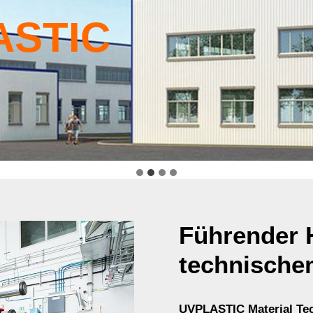
ASTIC
Führender H
technische
UVPLASTIC Material Te