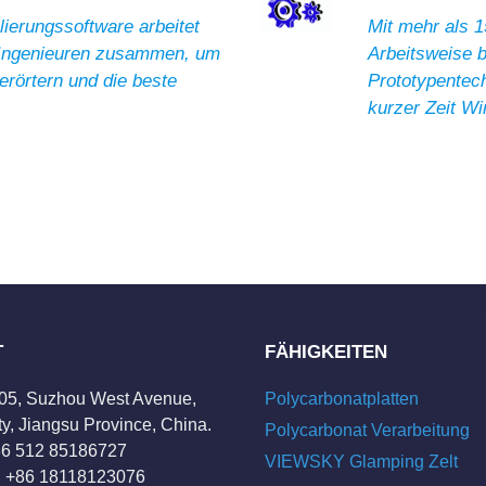
ierungssoftware arbeitet
Mit mehr als 1
 Ingenieuren zusammen, um
Arbeitsweise 
erörtern und die beste
Prototypentech
.
kurzer Zeit Wi
T
FÄHIGKEITEN
205, Suzhou West Avenue,
Polycarbonatplatten
y, Jiangsu Province, China.
Polycarbonat Verarbeitung
+86 512 85186727
VIEWSKY Glamping Zelt
 +86 18118123076