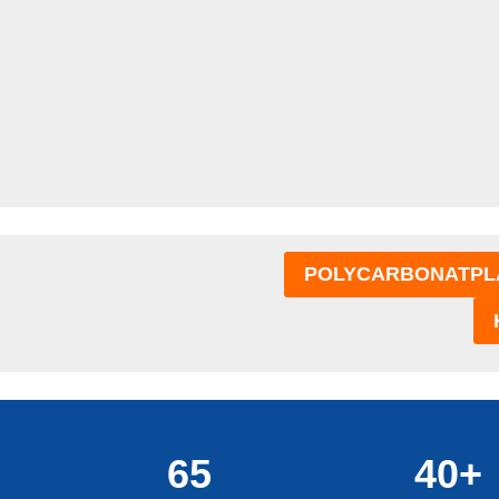
POLYCARBONATPL
65
40+