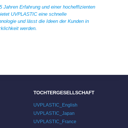
5 Jahren Erfahrung und einer hocheffizienten
bietet UVPLASTIC eine schnelle
nologie und lässt die Ideen der Kunden in
rklichkeit werden.
TOCHTERGESELLSCHAFT
UVPLASTIC_English
UVPLASTIC_Japan
UVPLASTIC_France