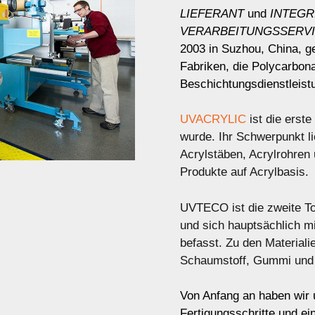
LIEFERANT
und
INTEGR
VERARBEITUNGSSERV
2003 in Suzhou, China, g
Fabriken, die Polycarbona
Beschichtungsdienstleist
UVACRYLIC
ist die erste
wurde. Ihr Schwerpunkt lie
Acrylstäben, Acrylrohren 
Produkte auf Acrylbasis.
UVTECO ist die zweite To
und sich hauptsächlich mi
befasst. Zu den Materiali
Schaumstoff, Gummi und 
Von Anfang an haben wir u
Fertigungsschritte und e