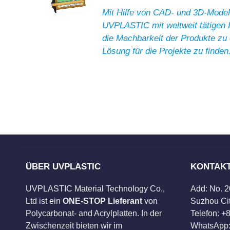
Mit Hilfe von CAD- und 3D-Modell
UVPLASTIC mit weltweit tätigen
die Machbarkeit der Produkte zu 
Lösung für die Projekte zu finden
ÜBER UVPLASTIC
KONTAK
UVPLASTIC Material Technology Co.,
Add: No. 
Ltd ist ein
ONE-STOP Lieferant
von
Suzhou Cit
Polycarbonat- and Acrylplatten. In der
Telefon: 
Zwischenzeit bieten wir im
WhatsApp: