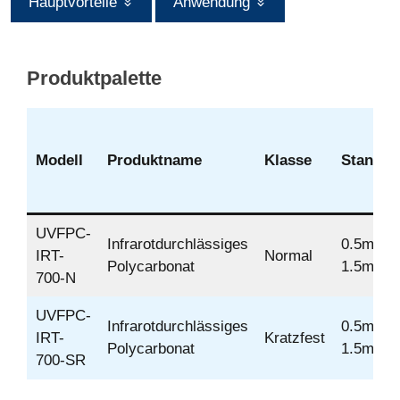
Hauptvorteile
Anwendung
Produktpalette
Modell
Produktname
Klasse
Standar
UVFPC-
Infrarotdurchlässiges
0.5mm, 
IRT-
Normal
Polycarbonat
1.5mm
700-N
UVFPC-
Infrarotdurchlässiges
0.5mm, 
IRT-
Kratzfest
Polycarbonat
1.5mm
700-SR