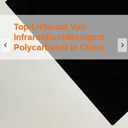
Top-Lieferant Von
Infrarotdurchlässigem
Polycarbonat In China