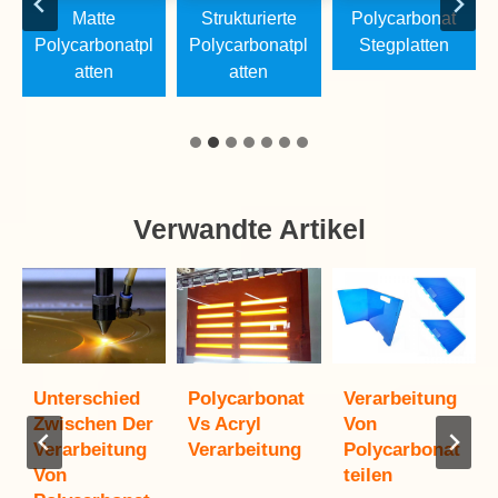
Matte
Strukturierte
Polycarbonat
Polycarbonatpl
Polycarbonatpl
Stegplatten
Atten
Atten
Verwandte Artikel
Unterschied
Polycarbonat
Verarbeitung
Zwischen Der
Vs Acryl
Von
Verarbeitung
Verarbeitung
Polycarbonat
Von
Teilen