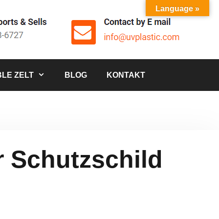
Language »
LE ZELT
BLOG
KONTAKT
r Schutzschild