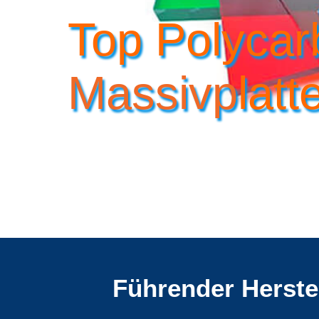
Top Polycar
Massivp
Latt
Führender Herste