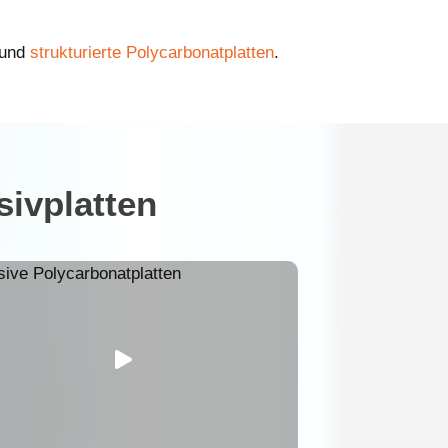
und
strukturierte Polycarbonatplatten
.
sivplatten