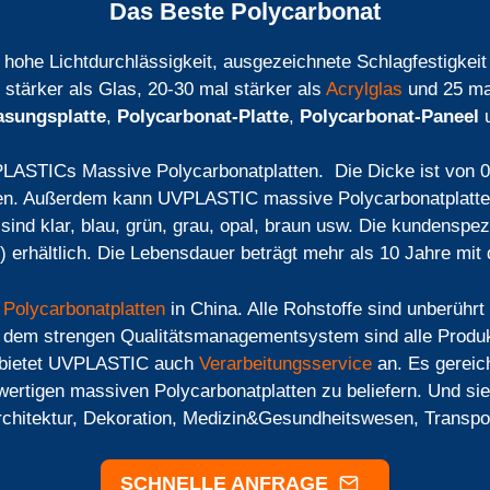
Das Beste Polycarbonat
 hohe Lichtdurchlässigkeit, ausgezeichnete Schlagfestigkeit
stärker als Glas, 20-30 mal stärker als
Acrylglas
und 25 mal
asungsplatte
,
Polycarbonat-Platte
,
Polycarbonat-Paneel
ASTICs Massive Polycarbonatplatten. Die Dicke ist von 0,8
den. Außerdem kann UVPLASTIC massive Polycarbonatplatte
ind klar, blau, grün, grau, opal, braun usw. Die kundenspe
 erhältlich. Die Lebensdauer beträgt mehr als 10 Jahre mit
n
Polycarbonatplatten
in China. Alle Rohstoffe sind unberührt
it dem strengen Qualitätsmanagementsystem sind alle Produk
t bietet UVPLASTIC auch
Verarbeitungsservice
an. Es gereic
wertigen massiven Polycarbonatplatten zu beliefern. Und s
Architektur, Dekoration, Medizin&Gesundheitswesen, Transp
SCHNELLE ANFRAGE