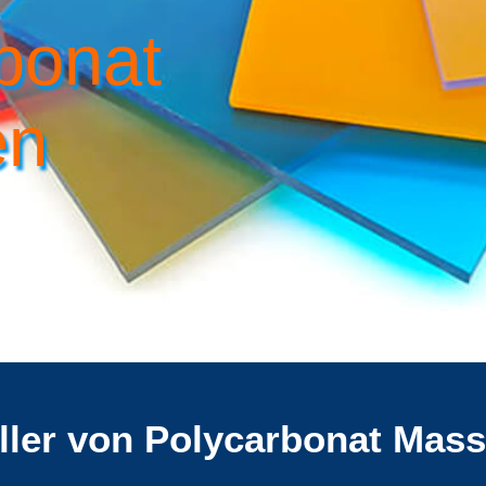
bonat
en
ller von Polycarbonat Massi