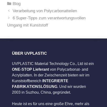
Kategorien
Blog
Verarbeitung von Polycarbonatteilen
6 Super-Tipps zum verantwortungsvollen
Umgang mit Kunststoff
ÜBER UVPLASTIC
UVPLASTIC Material Technology Co., Ltd ist ein
ONE-STOP Lieferant
von Polycarbonat- and
Acrylplatten. In der Zwischenzeit bieten wir im
Kunststoffbereich
INTEGRIERTE
FABRIKATIONSLÖSUNG
. Und wir wurden
2003 in Suzhou, China, gegründet.
Heute ist es für uns eine große Ehre, mehr als