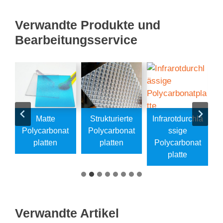
Verwandte Produkte und
Bearbeitungsservice
e
Matte
Strukturierte
Infrarotdurchlä
Polycarbonat
Polycarbonat
Ssige
t
Platten
Platten
Polycarbonat
Platte
Verwandte Artikel