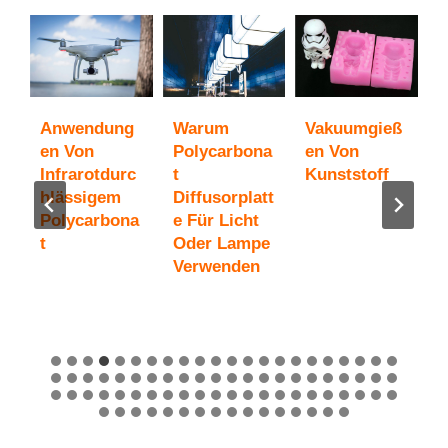
Anwendung
Warum
Vakuumgieß
U
c
En Von
Polycarbona
En Von
Z
Infrarotdurc
T
Kunststoff
a
Hlässigem
Diffusorplatt
P
Polycarbona
E Für Licht
T
T
Oder Lampe
S
Verwenden
G