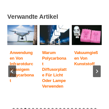
Verwandte Artikel
Anwendung
Warum
Vakuumgieß
U
c
En Von
Polycarbona
En Von
Z
Infrarotdurc
T
Kunststoff
a
Hlässigem
Diffusorplatt
P
Polycarbona
E Für Licht
T
T
Oder Lampe
S
Verwenden
G