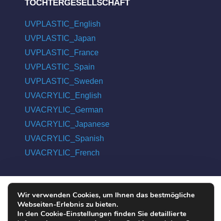
TOCHTERGESELLSCHAFT
UVPLASTIC_English
UVPLASTIC_Japan
UVPLASTIC_France
UVPLASTIC_Spain
UVPLASTIC_Sweden
UVACRYLIC_English
UVACRYLIC_German
UVACRYLIC_Japanese
UVACRYLIC_Spanish
UVACRYLIC_French
Wir verwenden Cookies, um Ihnen das bestmögliche
COPYRIGHT © 2004 - 2026 UVPLASTIC MATERIAL TECHNOLOGY
Webseiten-Erlebnis zu bieten.
CO., LTD. ALL RIGHTS RESERVED
In den Cookie-Einstellungen finden Sie detaillierte