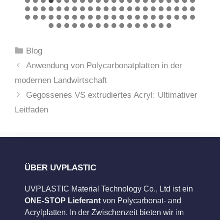
Kategorien
Blog
Anwendung von Polycarbonatplatten in der
modernen Landwirtschaft
Gegossenes VS extrudiertes Acryl: Ultimativer
Leitfaden
ÜBER UVPLASTIC
UVPLASTIC Material Technology Co., Ltd ist ein
ONE-STOP Lieferant
von Polycarbonat- and
Acrylplatten. In der Zwischenzeit bieten wir im