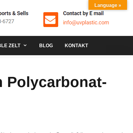
Language »
LE ZELT
BLOG
KONTAKT
n Polycarbonat-