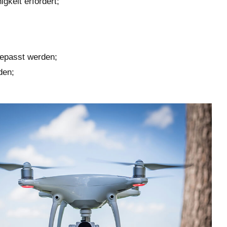
gkeit erfordert;
gepasst werden;
den;