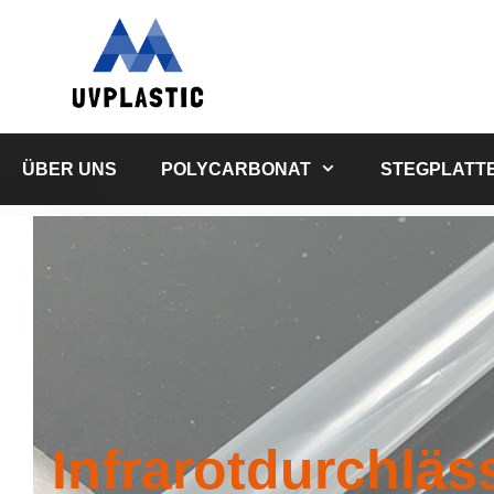
Zum
Inhalt
springen
ÜBER UNS
POLYCARBONAT
STEGPLATT
Infrarotdurchläs