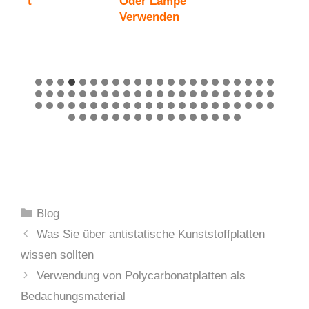
T
Oder Lampe
S
Verwenden
G
Kategorien
Blog
Was Sie über antistatische Kunststoffplatten
wissen sollten
Verwendung von Polycarbonatplatten als
Bedachungsmaterial