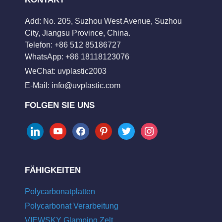
Add: No. 205, Suzhou West Avenue, Suzhou
City, Jiangsu Province, China.
Telefon: +86 512 85186727
WhatsApp: +86 18118123076
WeChat: uvplastic2003
E-Mail:
info@uvplastic.com
FOLGEN SIE UNS
linkedin
youtube
facebook
pinterest
twitter
instagram
FÄHIGKEITEN
Polycarbonatplatten
Polycarbonat Verarbeitung
VIEWSKY Glamping Zelt