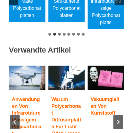
e
Matte
Strukturierte
Infrarotdurchlä
Polycarbonat
Polycarbonat
Ssige
t
Platten
Platten
Polycarbonat
Platte
Verwandte Artikel
Anwendung
Warum
Vakuumgieß
U
c
En Von
Polycarbona
En Von
Z
Infrarotdurc
T
Kunststoff
a
Hlässigem
Diffusorplatt
P
Polycarbona
E Für Licht
T