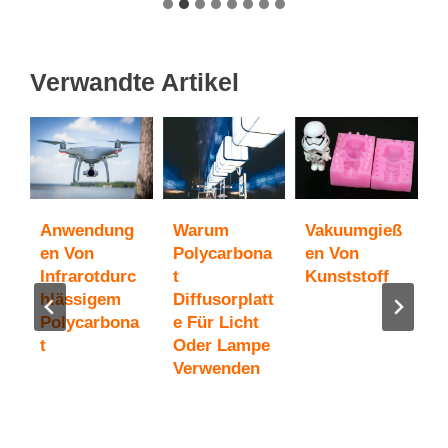
Verwandte Artikel
Anwendung
Warum
Vakuumgieß
U
c
En Von
Polycarbona
En Von
Z
Infrarotdurc
T
Kunststoff
a
Hlässigem
Diffusorplatt
P
Polycarbona
E Für Licht
T
T
Oder Lampe
S
Verwenden
G