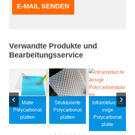
E-MAIL SENDEN
Verwandte Produkte und
Bearbeitungsservice
e
Matte
Strukturierte
Infrarotdurchlä
Polycarbonat
Polycarbonat
Ssige
t
Platten
Platten
Polycarbonat
Platte