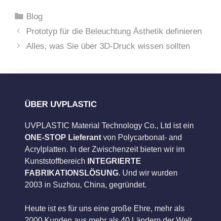
Kategorien
Blog
Prototyp für die Beleuchtung Ästhetik definieren
Alles, was Sie über 3D-Druck wissen sollten
ÜBER UVPLASTIC
UVPLASTIC Material Technology Co., Ltd ist ein
ONE-STOP Lieferant
von Polycarbonat- and
Acrylplatten. In der Zwischenzeit bieten wir im
Kunststoffbereich
INTEGRIERTE
FABRIKATIONSLÖSUNG
. Und wir wurden
2003 in Suzhou, China, gegründet.
Heute ist es für uns eine große Ehre, mehr als
2000 Kunden aus mehr als 40 Ländern der Welt