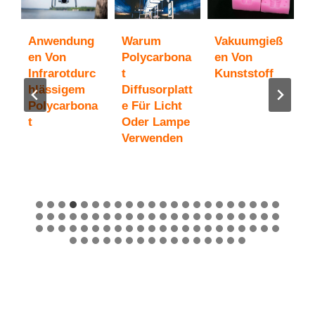
Anwendung
Warum
Vakuumgieß
U
c
En Von
Polycarbona
En Von
Z
Infrarotdurc
T
Kunststoff
a
Hlässigem
Diffusorplatt
P
Polycarbona
E Für Licht
T
T
Oder Lampe
S
Verwenden
G