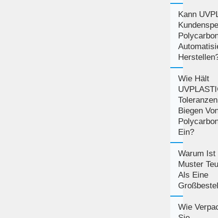
Kann UVP
Kundenspe
Polycarbon
Automatisi
Herstellen
Wie Hält
UVPLASTI
Toleranze
Biegen Vo
Polycarbon
Ein?
Warum Ist
Muster Teu
Als Eine
Großbestel
Wie Verpa
Sie