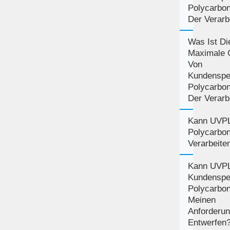
Polycarbon
Der Verarb
Was Ist Di
Maximale 
Von
Kundenspe
Polycarbon
Der Verarb
Kann UVP
Polycarbo
Verarbeite
Kann UVP
Kundenspe
Polycarbo
Meinen
Anforderu
Entwerfen