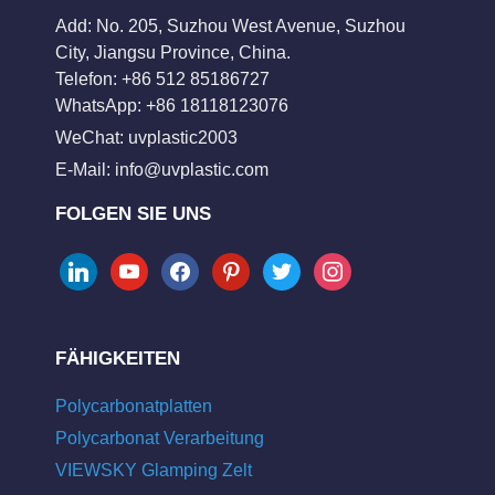
Add: No. 205, Suzhou West Avenue, Suzhou
City, Jiangsu Province, China.
Telefon: +86 512 85186727
WhatsApp: +86 18118123076
WeChat: uvplastic2003
E-Mail:
info@uvplastic.com
FOLGEN SIE UNS
linkedin
youtube
facebook
pinterest
twitter
instagram
FÄHIGKEITEN
Polycarbonatplatten
Polycarbonat Verarbeitung
VIEWSKY Glamping Zelt