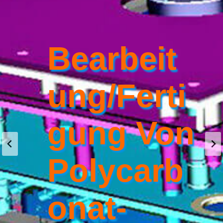
Bearbeit
Ung/Ferti
Gung Von
Polycarb
Onat-