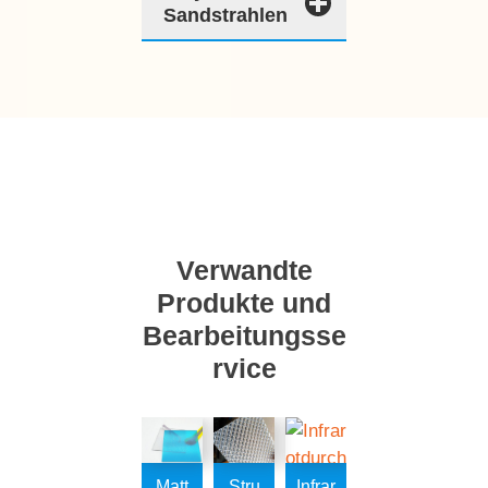
Sandstrahlen
Verwandte
Produkte und
Bearbeitungsse
rvice
t
Stru
Infrar
Poly
Dop
Poly
Poly
D