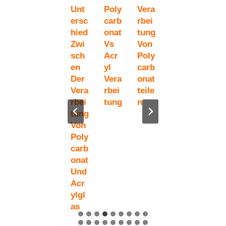
Anw
Wie
Unt
Poly
Vera
Alle
Poly
End
Sie
Ersc
Carb
Rbei
S
Carb
Ung
Den
Hied
Onat
Tung
Übe
Oant
Und
Rich
Zwi
Vs
Von
R
E_B
Vort
Tige
Sch
Acr
Poly
Kug
Este
Eile
N
En
Yl
Carb
Elsi
R
Von
Lief
Der
Vera
Onat
Cher
Kun
Poly
Eran
Vera
Rbei
Teile
En
Stst
Carb
Ten
Rbei
Tung
N
Poly
Off
Onat
Für
Tung
Carb
Im
Vera
Die
Von
Onat
Auß
Rbei
Vera
Poly
-
Enb
Tung
Rbei
Carb
Kun
Erei
Tung
Onat
Stst
Ch
Von
Und
Off
Poly
Acr
Carb
Ylgl
Onat
As
Find