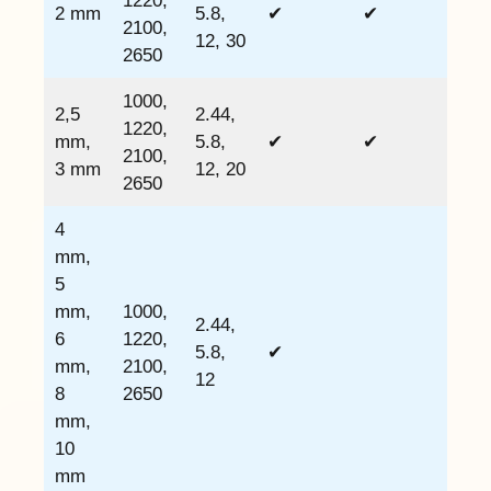
1220,
2 mm
5.8,
✔
✔
2100,
12, 30
2650
1000,
2,5
2.44,
1220,
mm,
5.8,
✔
✔
2100,
3 mm
12, 20
2650
4
mm,
5
mm,
1000,
2.44,
6
1220,
5.8,
✔
mm,
2100,
12
8
2650
mm,
10
mm