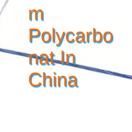
M
Polycarbo
Nat In
China