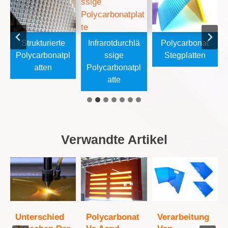
Strukturierte
Infrarotdurchlä
Polycarbonat
Polycarbonatpl
Ssige
Stegplatten
Atten
Polycarbonatpl
Atte
Verwandte Artikel
Unterschied
Polycarbonat
Verarbeitung