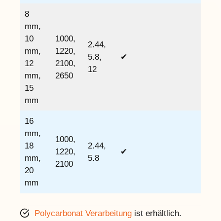
8
mm,
10
1000,
2.44,
mm,
1220,
5.8,
✔
12
2100,
12
mm,
2650
15
mm
16
mm,
1000,
18
2.44,
1220,
✔
mm,
5.8
2100
20
mm
Polycarbonat Verarbeitung
ist erhältlich.