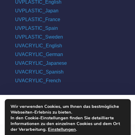
UVPLASTIC_English
UVPLASTIC_Japan
UVPLASTIC_France
UVPLASTIC_Spain
UVPLASTIC_Sweden
UVACRYLIC_English
UVACRYLIC_German
UVACRYLIC_Japanese
UVACRYLIC_Spanish
UVACRYLIC_French
Wir verwenden Cookies, um Ihnen das bestmögliche
COPYRIGHT © 2004 - 2026 UVPLASTIC MATERIAL TECHNOLOGY
Webseiten-Erlebnis zu bieten.
CO., LTD. ALL RIGHTS RESERVED
In den Cookie-Einstellungen finden Sie detaillierte
Informationen zu den einzelnen Cookies und dem Ort
der Verarbeitung.
Einstellungen
.