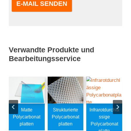
E-MAIL SENDEN
Verwandte Produkte und
Bearbeitungsservice
e
Matte
Strukturierte
Infrarotdurchlä
Polycarbonat
Polycarbonat
Ssige
t
Platten
Platten
Polycarbonat
Platte