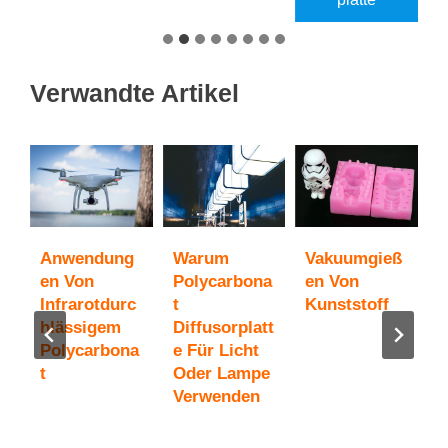
Verwandte Artikel
Anwendung
Warum
Vakuumgieß
U
c
En Von
Polycarbona
En Von
Z
Infrarotdurc
T
Kunststoff
a
Hlässigem
Diffusorplatt
P
Polycarbona
E Für Licht
T
T
Oder Lampe
S
Verwenden
G