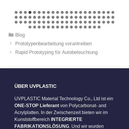
Kategorien
Blog
Prototypenbearbeitung vorantreiben
Rapid Prototyping für Autobeleuchtung
ÜBER UVPLASTIC
UVPLASTIC Material Technology Co., Ltd ist ein
ONE-STOP Lieferant
von Polycarbonat- and
Acrylplatten. In der Zwischenzeit bieten wir im
Kunststoffbereich
INTEGRIERTE
FABRIKATIONSLÖSUNG
. Und wir wurden