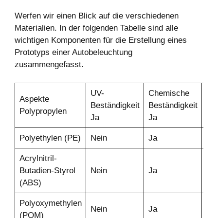
Werfen wir einen Blick auf die verschiedenen
Materialien. In der folgenden Tabelle sind alle
wichtigen Komponenten für die Erstellung eines
Prototyps einer Autobeleuchtung
zusammengefasst.
UV-
Chemische
Aspekte
Stä
Beständigkeit
Beständigkeit
Polypropylen
Ne
Ja
Ja
Polyethylen (PE)
Nein
Ja
Ja
Acrylnitril-
Butadien-Styrol
Nein
Ja
Ne
(ABS)
Polyoxymethylen
Nein
Ja
Ne
(POM)