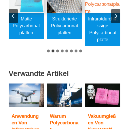
e
Matte
Strukturierte
Infrarotdurchlä
Polycarbonat
Polycarbonat
Ssige
t
Platten
Platten
Polycarbonat
Platte
Verwandte Artikel
Anwendung
Warum
Vakuumgieß
U
c
En Von
Polycarbona
En Von
Z