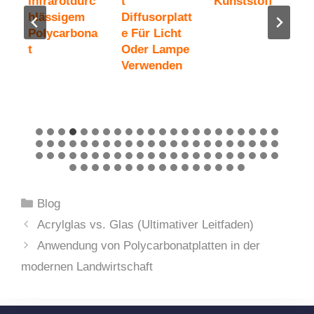
Infrarotdurc
T
Kunststoff
a
Hlässigem
Diffusorplatt
P
Polycarbona
E Für Licht
T
T
Oder Lampe
S
Verwenden
G
Kategorien
Blog
Acrylglas vs. Glas (Ultimativer Leitfaden)
Anwendung von Polycarbonatplatten in der
modernen Landwirtschaft