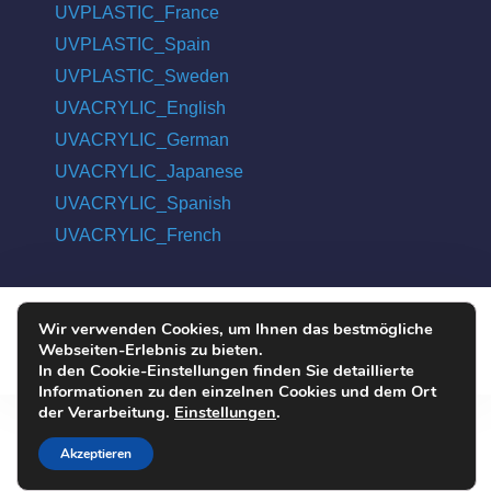
UVPLASTIC_France
UVPLASTIC_Spain
UVPLASTIC_Sweden
UVACRYLIC_English
UVACRYLIC_German
UVACRYLIC_Japanese
UVACRYLIC_Spanish
UVACRYLIC_French
Wir verwenden Cookies, um Ihnen das bestmögliche
COPYRIGHT © 2004 - 2026 UVPLASTIC MATERIAL TECHNOLOGY
Webseiten-Erlebnis zu bieten.
CO., LTD. ALL RIGHTS RESERVED
In den Cookie-Einstellungen finden Sie detaillierte
Informationen zu den einzelnen Cookies und dem Ort
der Verarbeitung.
Einstellungen
.
Akzeptieren