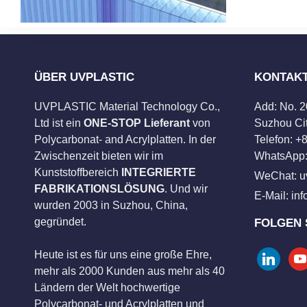
ÜBER UVPLASTIC
KONTAK
UVPLASTIC Material Technology Co.,
Add: No. 
Ltd ist ein
ONE-STOP Lieferant
von
Suzhou Cit
Polycarbonat- and Acrylplatten. In der
Telefon: 
Zwischenzeit bieten wir im
WhatsApp:
Kunststoffbereich
INTEGRIERTE
WeChat: u
FABRIKATIONSLÖSUNG
. Und wir
E-Mail:
in
wurden 2003 in Suzhou, China,
gegründet.
FOLGEN 
Heute ist es für uns eine große Ehre,
linkedin
you
mehr als 2000 Kunden aus mehr als 40
Ländern der Welt hochwertige
Polycarbonat- und Acrylplatten und