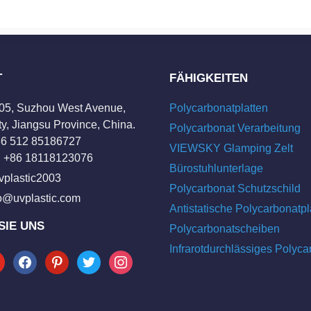
T
FÄHIGKEITEN
205, Suzhou West Avenue,
Polycarbonatplatten
y, Jiangsu Province, China.
Polycarbonat Verarbeitung
+86 512 85186727
VIEWSKY Glamping Zelt
 +86 18118123076
Bürostuhlunterlage
vplastic2003
Polycarbonat Schutzschild
fo@uvplastic.com
Antistatische Polycarbonatpl
SIE UNS
Polycarbonatscheiben
Infrarotdurchlässiges Polyca
tube
facebook
pinterest
twitter
instagram