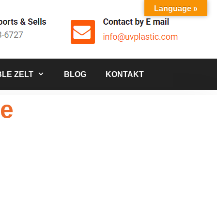
Language »
LE ZELT
BLOG
KONTAKT
de