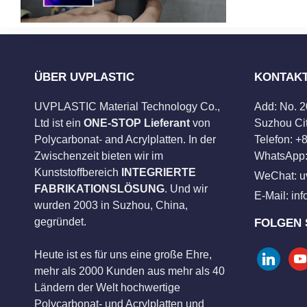
ÜBER UVPLASTIC
KONTAK
UVPLASTIC Material Technology Co.,
Add: No. 
Ltd ist ein
ONE-STOP Lieferant
von
Suzhou Cit
Polycarbonat- and Acrylplatten. In der
Telefon: 
Zwischenzeit bieten wir im
WhatsApp:
Kunststoffbereich
INTEGRIERTE
WeChat: u
FABRIKATIONSLÖSUNG
. Und wir
E-Mail:
in
wurden 2003 in Suzhou, China,
gegründet.
FOLGEN 
Heute ist es für uns eine große Ehre,
linkedin
you
mehr als 2000 Kunden aus mehr als 40
Ländern der Welt hochwertige
Polycarbonat- und Acrylplatten und