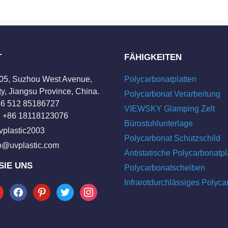
T
FÄHIGKEITEN
205, Suzhou West Avenue,
Polycarbonatplatten
y, Jiangsu Province, China.
Polycarbonat Verarbeitung
+86 512 85186727
VIEWSKY Glamping Zelt
 +86 18118123076
Bürostuhlunterlage
vplastic2003
Polycarbonat Schutzschild
fo@uvplastic.com
Antistatische Polycarbonatpl
SIE UNS
Polycarbonatscheiben
Infrarotdurchlässiges Polyca
tube
facebook
pinterest
twitter
instagram