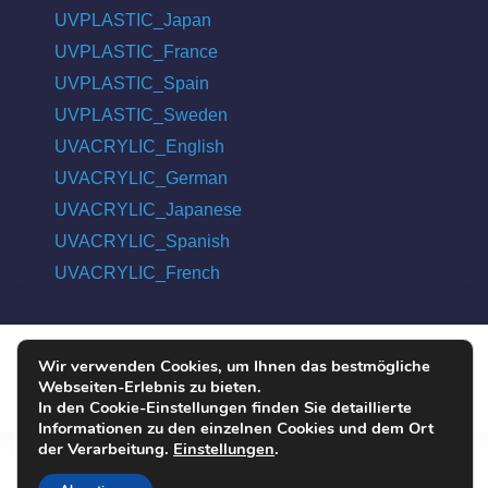
UVPLASTIC_Japan
UVPLASTIC_France
UVPLASTIC_Spain
UVPLASTIC_Sweden
UVACRYLIC_English
UVACRYLIC_German
UVACRYLIC_Japanese
UVACRYLIC_Spanish
UVACRYLIC_French
Wir verwenden Cookies, um Ihnen das bestmögliche
COPYRIGHT © 2004 - 2026 UVPLASTIC MATERIAL TECHNOLOGY
Webseiten-Erlebnis zu bieten.
CO., LTD. ALL RIGHTS RESERVED
In den Cookie-Einstellungen finden Sie detaillierte
Informationen zu den einzelnen Cookies und dem Ort
der Verarbeitung.
Einstellungen
.