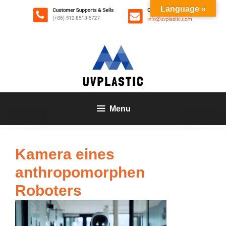
Zum
Language »
Inhalt
springen
Menu
Kamera eines
anthropomorphen
Roboters