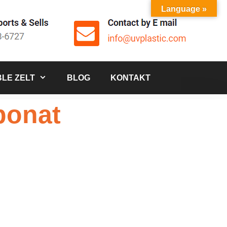
Language »
LE ZELT
BLOG
KONTAKT
bonat