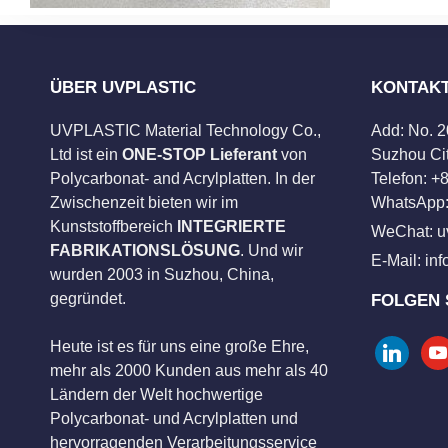
ÜBER UVPLASTIC
KONTAK
UVPLASTIC Material Technology Co.,
Add: No. 
Ltd ist ein
ONE-STOP Lieferant
von
Suzhou Cit
Polycarbonat- and Acrylplatten. In der
Telefon: 
Zwischenzeit bieten wir im
WhatsApp:
Kunststoffbereich
INTEGRIERTE
WeChat: u
FABRIKATIONSLÖSUNG
. Und wir
E-Mail:
in
wurden 2003 in Suzhou, China,
gegründet.
FOLGEN 
Heute ist es für uns eine große Ehre,
linkedin
you
mehr als 2000 Kunden aus mehr als 40
Ländern der Welt hochwertige
Polycarbonat- und Acrylplatten und
hervorragenden Verarbeitungsservice