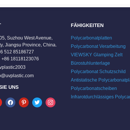
T
FÄHIGKEITEN
205, Suzhou West Avenue,
Polycarbonatplatten
y, Jiangsu Province, China.
Polycarbonat Verarbeitung
+86 512 85186727
VIEWSKY Glamping Zelt
 +86 18118123076
Bürostuhlunterlage
vplastic2003
Polycarbonat Schutzschild
fo@uvplastic.com
Antistatische Polycarbonatpl
SIE UNS
Polycarbonatscheiben
Infrarotdurchlässiges Polyca
tube
facebook
pinterest
twitter
instagram