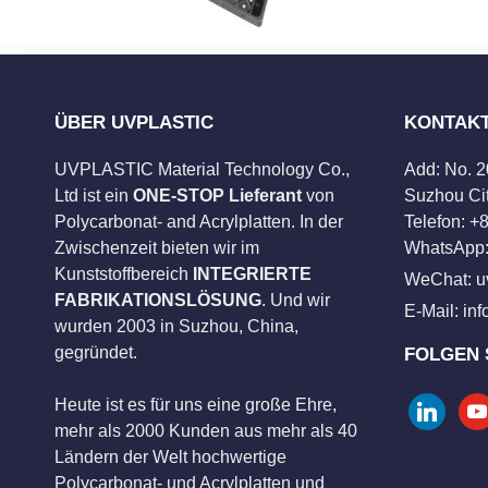
ÜBER UVPLASTIC
KONTAK
UVPLASTIC Material Technology Co.,
Add: No. 
Ltd ist ein
ONE-STOP Lieferant
von
Suzhou Cit
Polycarbonat- and Acrylplatten. In der
Telefon: 
Zwischenzeit bieten wir im
WhatsApp:
Kunststoffbereich
INTEGRIERTE
WeChat: u
FABRIKATIONSLÖSUNG
. Und wir
E-Mail:
in
wurden 2003 in Suzhou, China,
gegründet.
FOLGEN 
Heute ist es für uns eine große Ehre,
linkedin
you
mehr als 2000 Kunden aus mehr als 40
Ländern der Welt hochwertige
Polycarbonat- und Acrylplatten und