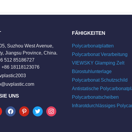
T
FÄHIGKEITEN
205, Suzhou West Avenue,
Polycarbonatplatten
y, Jiangsu Province, China.
Polycarbonat Verarbeitung
+86 512 85186727
VIEWSKY Glamping Zelt
 +86 18118123076
Bürostuhlunterlage
vplastic2003
Polycarbonat Schutzschild
fo@uvplastic.com
Antistatische Polycarbonatpl
SIE UNS
Polycarbonatscheiben
Infrarotdurchlässiges Polyca
tube
facebook
pinterest
twitter
instagram