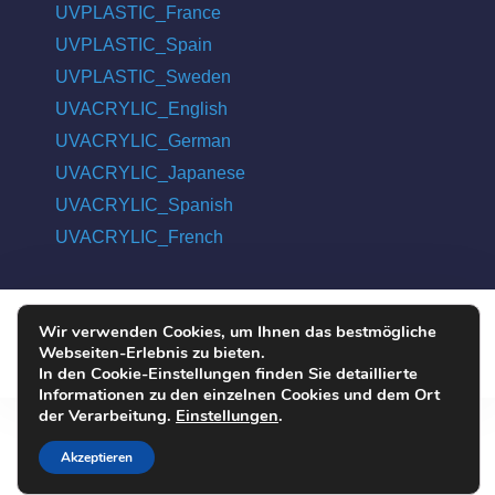
UVPLASTIC_France
UVPLASTIC_Spain
UVPLASTIC_Sweden
UVACRYLIC_English
UVACRYLIC_German
UVACRYLIC_Japanese
UVACRYLIC_Spanish
UVACRYLIC_French
Wir verwenden Cookies, um Ihnen das bestmögliche
COPYRIGHT © 2004 - 2026 UVPLASTIC MATERIAL TECHNOLOGY
Webseiten-Erlebnis zu bieten.
CO., LTD. ALL RIGHTS RESERVED
In den Cookie-Einstellungen finden Sie detaillierte
Informationen zu den einzelnen Cookies und dem Ort
der Verarbeitung.
Einstellungen
.
Akzeptieren