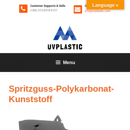
Zum
Language »
Inhalt
springen
Menu
Spritzguss-Polykarbonat-
Kunststoff