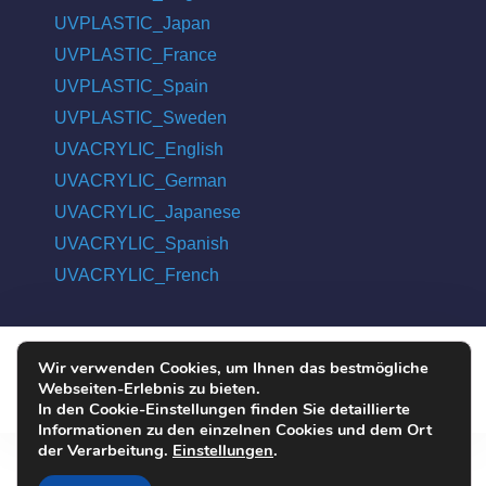
UVPLASTIC_Japan
UVPLASTIC_France
UVPLASTIC_Spain
UVPLASTIC_Sweden
UVACRYLIC_English
UVACRYLIC_German
UVACRYLIC_Japanese
UVACRYLIC_Spanish
UVACRYLIC_French
Wir verwenden Cookies, um Ihnen das bestmögliche
COPYRIGHT © 2004 - 2026 UVPLASTIC MATERIAL TECHNOLOGY
Webseiten-Erlebnis zu bieten.
CO., LTD. ALL RIGHTS RESERVED
In den Cookie-Einstellungen finden Sie detaillierte
Informationen zu den einzelnen Cookies und dem Ort
der Verarbeitung.
Einstellungen
.