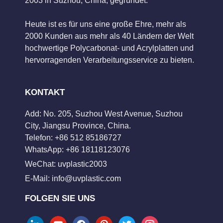
2003 in Suzhou, China, gegründet.
Heute ist es für uns eine große Ehre, mehr als
2000 Kunden aus mehr als 40 Ländern der Welt
hochwertige Polycarbonat- und Acrylplatten und
hervorragenden Verarbeitungsservice zu bieten.
KONTAKT
Add: No. 205, Suzhou West Avenue, Suzhou
City, Jiangsu Province, China.
Telefon: +86 512 85186727
WhatsApp: +86 18118123076
WeChat: uvplastic2003
E-Mail:
info@uvplastic.com
FOLGEN SIE UNS
linkedin
youtube
facebook
pinterest
twitter
instagram