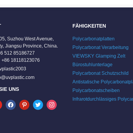
T
FÄHIGKEITEN
205, Suzhou West Avenue,
Polycarbonatplatten
y, Jiangsu Province, China.
Polycarbonat Verarbeitung
+86 512 85186727
VIEWSKY Glamping Zelt
 +86 18118123076
Bürostuhlunterlage
vplastic2003
Polycarbonat Schutzschild
fo@uvplastic.com
Antistatische Polycarbonatpl
SIE UNS
Polycarbonatscheiben
Infrarotdurchlässiges Polyca
tube
facebook
pinterest
twitter
instagram