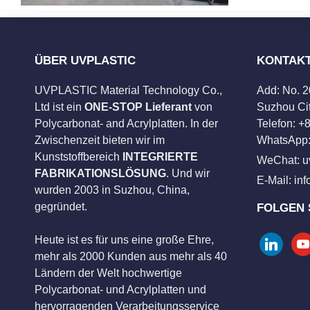
ÜBER UVPLASTIC
KONTAK
UVPLASTIC Material Technology Co.,
Add: No. 
Ltd ist ein
ONE-STOP Lieferant
von
Suzhou Cit
Polycarbonat- and Acrylplatten. In der
Telefon: 
Zwischenzeit bieten wir im
WhatsApp:
Kunststoffbereich
INTEGRIERTE
WeChat: u
FABRIKATIONSLÖSUNG
. Und wir
E-Mail:
in
wurden 2003 in Suzhou, China,
gegründet.
FOLGEN 
Heute ist es für uns eine große Ehre,
linkedin
you
mehr als 2000 Kunden aus mehr als 40
Ländern der Welt hochwertige
Polycarbonat- und Acrylplatten und
hervorragenden Verarbeitungsservice