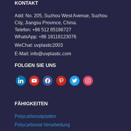
KONTAKT
Add: No. 205, Suzhou West Avenue, Suzhou
City, Jiangsu Province, China.
Telefon: +86 512 85186727
WhatsApp: +86 18118123076
WeChat: uvplastic2003
E-Mail:
info@uvplastic.com
FOLGEN SIE UNS
linkedin
youtube
facebook
pinterest
twitter
instagram
FÄHIGKEITEN
Polycarbonatplatten
Polycarbonat Verarbeitung