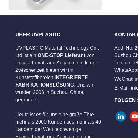
ÜBER UVPLASTIC
KONTAK
UVPLASTIC Material Technology Co.,
Add: No. 
Ltd ist ein
ONE-STOP Lieferant
von
Suzhou Cit
Polycarbonat- and Acrylplatten. In der
Telefon: 
Zwischenzeit bieten wir im
WhatsApp:
Kunststoffbereich
INTEGRIERTE
WeChat: u
FABRIKATIONSLÖSUNG
. Und wir
E-Mail:
in
wurden 2003 in Suzhou, China,
gegründet.
FOLGEN 
Heute ist es für uns eine große Ehre,
linkedin
you
mehr als 2000 Kunden aus mehr als 40
Ländern der Welt hochwertige
Polycarbonat- und Acrylplatten und