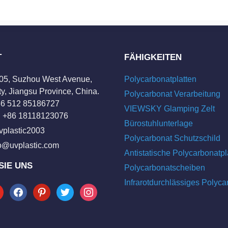
T
FÄHIGKEITEN
205, Suzhou West Avenue,
Polycarbonatplatten
y, Jiangsu Province, China.
Polycarbonat Verarbeitung
+86 512 85186727
VIEWSKY Glamping Zelt
 +86 18118123076
Bürostuhlunterlage
vplastic2003
Polycarbonat Schutzschild
fo@uvplastic.com
Antistatische Polycarbonatpl
SIE UNS
Polycarbonatscheiben
Infrarotdurchlässiges Polyca
tube
facebook
pinterest
twitter
instagram