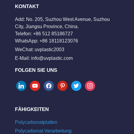
KONTAKT
Add: No. 205, Suzhou West Avenue, Suzhou
City, Jiangsu Province, China.
Telefon: +86 512 85186727
WhatsApp: +86 18118123076
WeChat: uvplastic2003
E-Mail:
info@uvplastic.com
FOLGEN SIE UNS
linkedin
youtube
facebook
pinterest
twitter
instagram
FÄHIGKEITEN
Polycarbonatplatten
Polycarbonat Verarbeitung