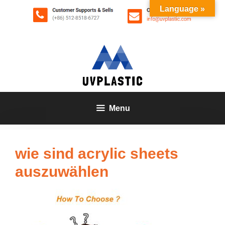
Zum
Language »
Inhalt
springen
Menu
wie sind acrylic sheets
auszuwählen