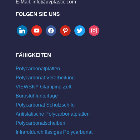
E-Mail:
info@uvplastic.com
FOLGEN SIE UNS
linkedin
youtube
facebook
pinterest
twitter
instagram
FÄHIGKEITEN
Polycarbonatplatten
Polycarbonat Verarbeitung
VIEWSKY Glamping Zelt
Bürostuhlunterlage
Polycarbonat Schutzschild
Antistatische Polycarbonatplatten
Polycarbonatscheiben
Infrarotdurchlässiges Polycarbonat