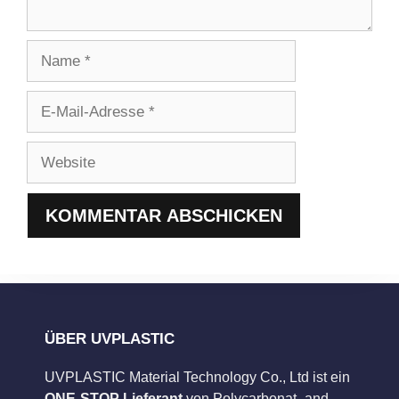
Name
E-
Mail-
Adresse
Website
ÜBER UVPLASTIC
UVPLASTIC Material Technology Co., Ltd ist ein
ONE-STOP Lieferant
von Polycarbonat- and