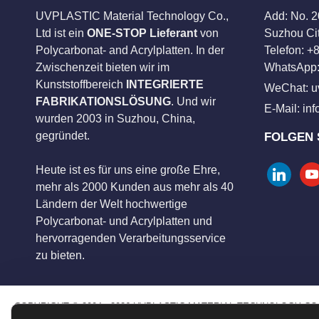
UVPLASTIC Material Technology Co.,
Add: No. 
Ltd ist ein
ONE-STOP Lieferant
von
Suzhou Cit
Polycarbonat- and Acrylplatten. In der
Telefon: 
Zwischenzeit bieten wir im
WhatsApp:
Kunststoffbereich
INTEGRIERTE
WeChat: u
FABRIKATIONSLÖSUNG
. Und wir
E-Mail:
in
wurden 2003 in Suzhou, China,
gegründet.
FOLGEN 
Heute ist es für uns eine große Ehre,
linkedin
you
mehr als 2000 Kunden aus mehr als 40
Ländern der Welt hochwertige
Polycarbonat- und Acrylplatten und
hervorragenden Verarbeitungsservice
zu bieten.
COPYRIGHT © 2004 - 2026 UVPLASTIC MATERIAL TECHNOLOGY CO.