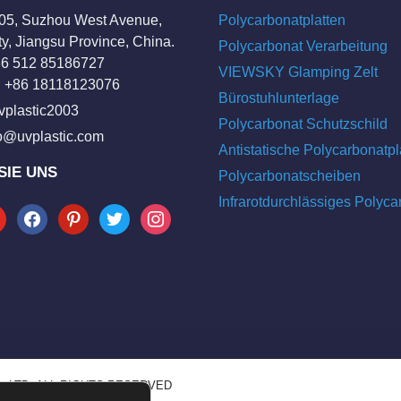
205, Suzhou West Avenue,
Polycarbonatplatten
y, Jiangsu Province, China.
Polycarbonat Verarbeitung
+86 512 85186727
VIEWSKY Glamping Zelt
 +86 18118123076
Bürostuhlunterlage
vplastic2003
Polycarbonat Schutzschild
fo@uvplastic.com
Antistatische Polycarbonatpl
SIE UNS
Polycarbonatscheiben
Infrarotdurchlässiges Polyca
tube
facebook
pinterest
twitter
instagram
, LTD. ALL RIGHTS RESERVED