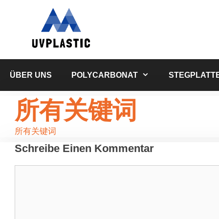
Zum
Inhalt
springen
ÜBER UNS
POLYCARBONAT
STEGPLATT
所有关键词
所有关键词
Schreibe Einen Kommentar
Kommentar