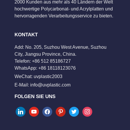
2000 Kunden aus mehr als 40 Ländern der Welt
hochwertige Polycarbonat- und Acrylplatten und
hervorragenden Verarbeitungsservice zu bieten.
KONTAKT
Add: No. 205, Suzhou West Avenue, Suzhou
City, Jiangsu Province, China.
Telefon: +86 512 85186727
WhatsApp: +86 18118123076
WeChat: uvplastic2003
E-Mail:
info@uvplastic.com
FOLGEN SIE UNS
linkedin
youtube
facebook
pinterest
twitter
instagram