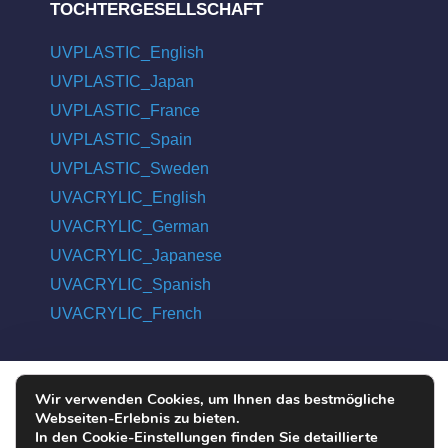
TOCHTERGESELLSCHAFT
UVPLASTIC_English
UVPLASTIC_Japan
UVPLASTIC_France
UVPLASTIC_Spain
UVPLASTIC_Sweden
UVACRYLIC_English
UVACRYLIC_German
UVACRYLIC_Japanese
UVACRYLIC_Spanish
UVACRYLIC_French
Wir verwenden Cookies, um Ihnen das bestmögliche
COPYRIGHT © 2004 - 2026 UVPLASTIC MATERIAL TECHNOLOGY
Webseiten-Erlebnis zu bieten.
CO., LTD. ALL RIGHTS RESERVED
In den Cookie-Einstellungen finden Sie detaillierte