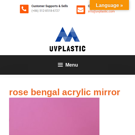
Zum
Language »
Inhalt
springen
Menu
rose bengal acrylic mirror