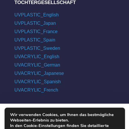
TOCHTERGESELLSCHAFT
UVPLASTIC_English
UVPLASTIC_Japan
UVPLASTIC_France
UVPLASTIC_Spain
UVPLASTIC_Sweden
UVACRYLIC_English
UVACRYLIC_German
UVACRYLIC_Japanese
UVACRYLIC_Spanish
UVACRYLIC_French
Wir verwenden Cookies, um Ihnen das bestmögliche
COPYRIGHT © 2004 - 2026 UVPLASTIC MATERIAL TECHNOLOGY
Webseiten-Erlebnis zu bieten.
CO., LTD. ALL RIGHTS RESERVED
In den Cookie-Einstellungen finden Sie detaillierte