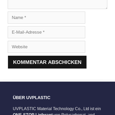
Name
E-
Mail-
Adresse
Website
ÜBER UVPLASTIC
UVPLASTIC Material Technology Co., Ltd ist ein
ONE-STOP Lieferant
von Polycarbonat- and