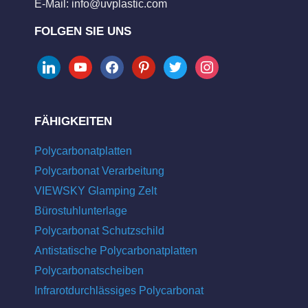
E-Mail:
info@uvplastic.com
FOLGEN SIE UNS
linkedin
youtube
facebook
pinterest
twitter
instagram
FÄHIGKEITEN
Polycarbonatplatten
Polycarbonat Verarbeitung
VIEWSKY Glamping Zelt
Bürostuhlunterlage
Polycarbonat Schutzschild
Antistatische Polycarbonatplatten
Polycarbonatscheiben
Infrarotdurchlässiges Polycarbonat