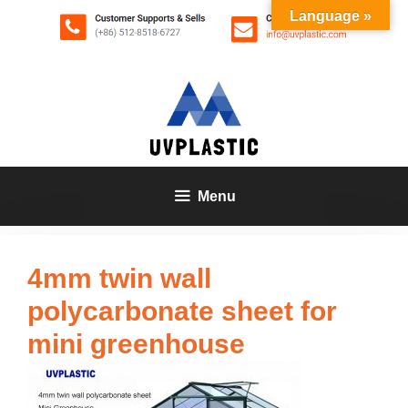
Zum
Language »
Inhalt
springen
Menu
4mm twin wall
polycarbonate sheet for
mini greenhouse