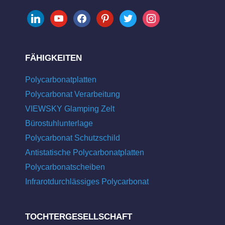
linkedin
youtube
facebook
pinterest
twitter
instagram
FÄHIGKEITEN
Polycarbonatplatten
Polycarbonat Verarbeitung
VIEWSKY Glamping Zelt
Bürostuhlunterlage
Polycarbonat Schutzschild
Antistatische Polycarbonatplatten
Polycarbonatscheiben
Infrarotdurchlässiges Polycarbonat
TOCHTERGESELLSCHAFT