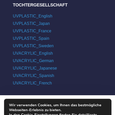
TOCHTERGESELLSCHAFT
UVPLASTIC_English
UVPLASTIC_Japan
UVPLASTIC_France
UVPLASTIC_Spain
UVPLASTIC_Sweden
UVACRYLIC_English
UVACRYLIC_German
UVACRYLIC_Japanese
UVACRYLIC_Spanish
UVACRYLIC_French
Wir verwenden Cookies, um Ihnen das bestmögliche
COPYRIGHT © 2004 - 2026 UVPLASTIC MATERIAL TECHNOLOGY
Webseiten-Erlebnis zu bieten.
CO., LTD. ALL RIGHTS RESERVED
In den Cookie-Einstellungen finden Sie detaillierte