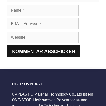
Name
E-
Mail-
Adresse
Website
ÜBER UVPLASTIC
UVPLASTIC Material Technology Co., Ltd ist ein
ONE-STOP Lieferant
von Polycarbonat- and
Acrylplatten. In der Zwischenzeit bieten wir im