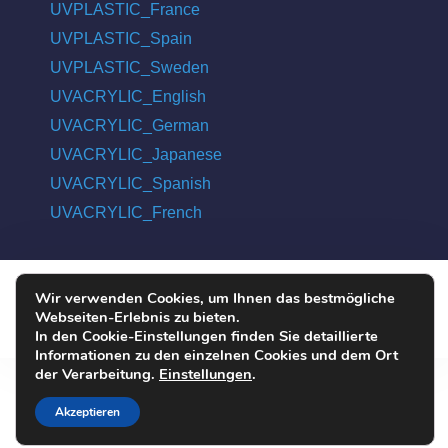
UVPLASTIC_France
UVPLASTIC_Spain
UVPLASTIC_Sweden
UVACRYLIC_English
UVACRYLIC_German
UVACRYLIC_Japanese
UVACRYLIC_Spanish
UVACRYLIC_French
Wir verwenden Cookies, um Ihnen das bestmögliche
COPYRIGHT © 2004 - 2026 UVPLASTIC MATERIAL TECHNOLOGY
Webseiten-Erlebnis zu bieten.
CO., LTD. ALL RIGHTS RESERVED
In den Cookie-Einstellungen finden Sie detaillierte
Informationen zu den einzelnen Cookies und dem Ort
der Verarbeitung.
Einstellungen
.
Akzeptieren