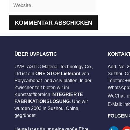
Website
ÜBER UVPLASTIC
KONTAK
UVPLASTIC Material Technology Co.,
Add: No. 
Ltd ist ein
ONE-STOP Lieferant
von
Suzhou Cit
Polycarbonat- and Acrylplatten. In der
Telefon: 
Zwischenzeit bieten wir im
WhatsApp:
Kunststoffbereich
INTEGRIERTE
WeChat: u
FABRIKATIONSLÖSUNG
. Und wir
E-Mail:
in
wurden 2003 in Suzhou, China,
gegründet.
FOLGEN 
Heute ist es für uns eine große Ehre,
linkedin
you