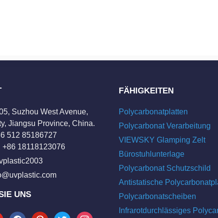
T
FÄHIGKEITEN
205, Suzhou West Avenue,
Polycarbonatplatten
y, Jiangsu Province, China.
Polycarbonat Verarbeitung
+86 512 85186727
VIEWSKY Glamping Zelt
 +86 18118123076
Bürostuhlunterlage
vplastic2003
Polycarbonat Schutzschild
fo@uvplastic.com
Antistatische Polycarbonatpl
SIE UNS
Polycarbonatscheiben
Infrarotdurchlässiges Polyca
tube
facebook
pinterest
twitter
instagram