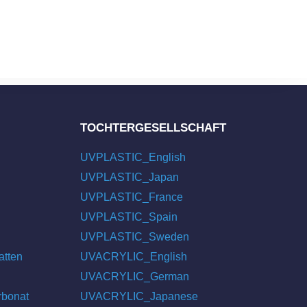
TOCHTERGESELLSCHAFT
UVPLASTIC_English
UVPLASTIC_Japan
UVPLASTIC_France
UVPLASTIC_Spain
UVPLASTIC_Sweden
atten
UVACRYLIC_English
UVACRYLIC_German
rbonat
UVACRYLIC_Japanese