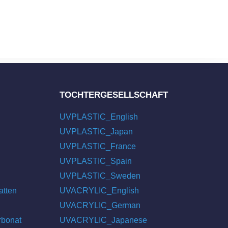
TOCHTERGESELLSCHAFT
UVPLASTIC_English
UVPLASTIC_Japan
UVPLASTIC_France
UVPLASTIC_Spain
UVPLASTIC_Sweden
atten
UVACRYLIC_English
UVACRYLIC_German
rbonat
UVACRYLIC_Japanese