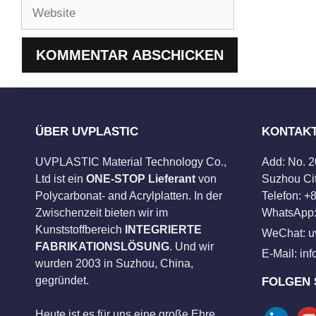
Website
ÜBER UVPLASTIC
KONTAK
UVPLASTIC Material Technology Co.,
Add: No. 
Ltd ist ein
ONE-STOP Lieferant
von
Suzhou Cit
Polycarbonat- and Acrylplatten. In der
Telefon: 
Zwischenzeit bieten wir im
WhatsApp:
Kunststoffbereich
INTEGRIERTE
WeChat: u
FABRIKATIONSLÖSUNG
. Und wir
E-Mail:
in
wurden 2003 in Suzhou, China,
gegründet.
FOLGEN 
Heute ist es für uns eine große Ehre,
linkedin
you