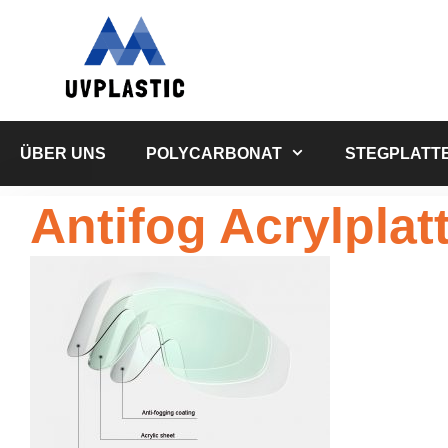
Zum
Inhalt
springen
ÜBER UNS
POLYCARBONAT
STEGPLATT
Antifog Acrylplat