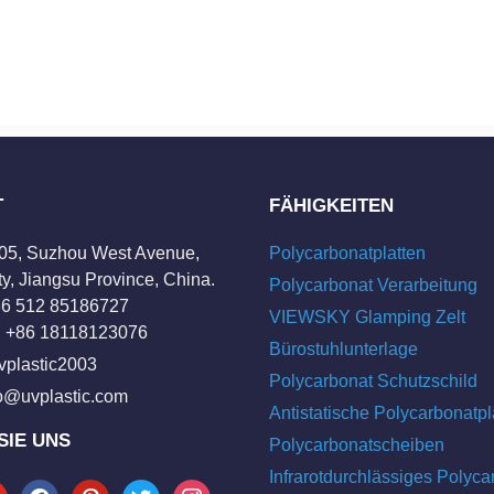
T
FÄHIGKEITEN
205, Suzhou West Avenue,
Polycarbonatplatten
y, Jiangsu Province, China.
Polycarbonat Verarbeitung
+86 512 85186727
VIEWSKY Glamping Zelt
 +86 18118123076
Bürostuhlunterlage
vplastic2003
Polycarbonat Schutzschild
fo@uvplastic.com
Antistatische Polycarbonatpl
SIE UNS
Polycarbonatscheiben
Infrarotdurchlässiges Polyca
tube
facebook
pinterest
twitter
instagram