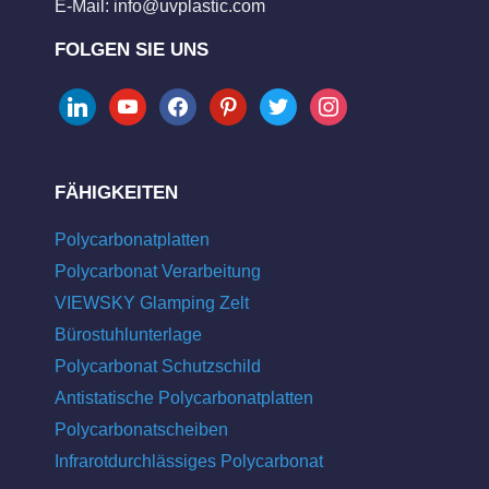
E-Mail:
info@uvplastic.com
FOLGEN SIE UNS
linkedin
youtube
facebook
pinterest
twitter
instagram
FÄHIGKEITEN
Polycarbonatplatten
Polycarbonat Verarbeitung
VIEWSKY Glamping Zelt
Bürostuhlunterlage
Polycarbonat Schutzschild
Antistatische Polycarbonatplatten
Polycarbonatscheiben
Infrarotdurchlässiges Polycarbonat