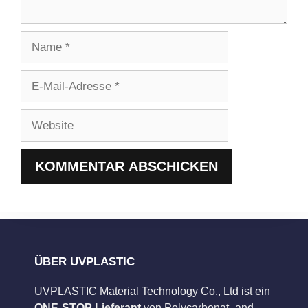
Name
E-
Mail-
Adresse
Website
ÜBER UVPLASTIC
UVPLASTIC Material Technology Co., Ltd ist ein
ONE-STOP Lieferant
von Polycarbonat- and