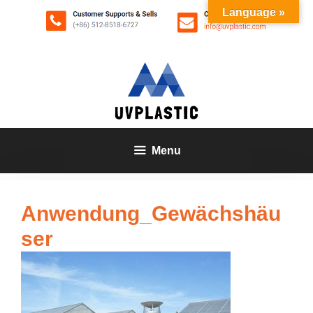
Zum
Language »
Inhalt
springen
Menu
Anwendung_Gewächshäu
ser