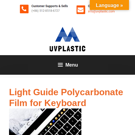
Zum
Language »
Inhalt
springen
Menu
Light Guide Polycarbonate
Film for Keyboard