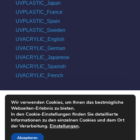
UVPLASTIC_Japan
UVPLASTIC_France
UVPLASTIC_Spain
UVPLASTIC_Sweden
UVACRYLIC_English
UVACRYLIC_German
UVACRYLIC_Japanese
UVACRYLIC_Spanish
UVACRYLIC_French
Wir verwenden Cookies, um Ihnen das bestmögliche
COPYRIGHT © 2004 - 2026 UVPLASTIC MATERIAL TECHNOLOGY
Webseiten-Erlebnis zu bieten.
CO., LTD. ALL RIGHTS RESERVED
In den Cookie-Einstellungen finden Sie detaillierte
Informationen zu den einzelnen Cookies und dem Ort
der Verarbeitung.
Einstellungen
.
Akzeptieren