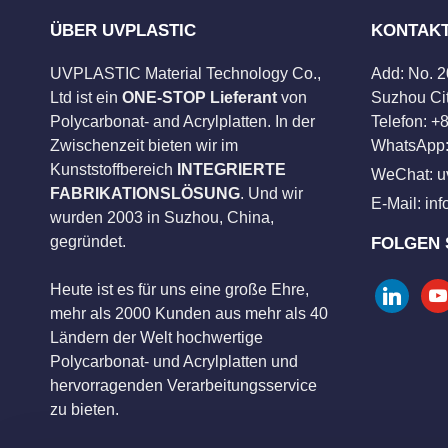
ÜBER UVPLASTIC
KONTAK
UVPLASTIC Material Technology Co.,
Add: No. 
Ltd ist ein
ONE-STOP Lieferant
von
Suzhou Cit
Polycarbonat- and Acrylplatten. In der
Telefon: 
Zwischenzeit bieten wir im
WhatsApp:
Kunststoffbereich
INTEGRIERTE
WeChat: u
FABRIKATIONSLÖSUNG
. Und wir
E-Mail:
in
wurden 2003 in Suzhou, China,
gegründet.
FOLGEN 
Heute ist es für uns eine große Ehre,
linkedin
you
mehr als 2000 Kunden aus mehr als 40
Ländern der Welt hochwertige
Polycarbonat- und Acrylplatten und
hervorragenden Verarbeitungsservice
zu bieten.