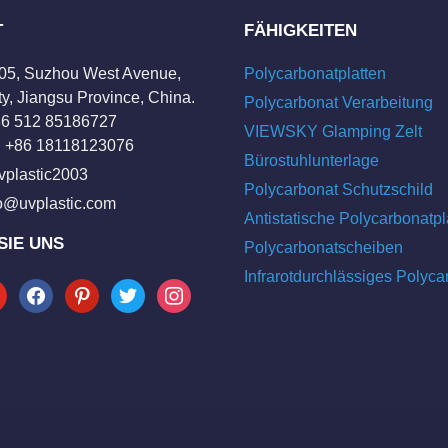
T
FÄHIGKEITEN
205, Suzhou West Avenue,
Polycarbonatplatten
y, Jiangsu Province, China.
Polycarbonat Verarbeitung
+86 512 85186727
VIEWSKY Glamping Zelt
 +86 18118123076
Bürostuhlunterlage
vplastic2003
Polycarbonat Schutzschild
fo@uvplastic.com
Antistatische Polycarbonatpl
SIE UNS
Polycarbonatscheiben
Infrarotdurchlässiges Polyca
tube
facebook
pinterest
twitter
instagram