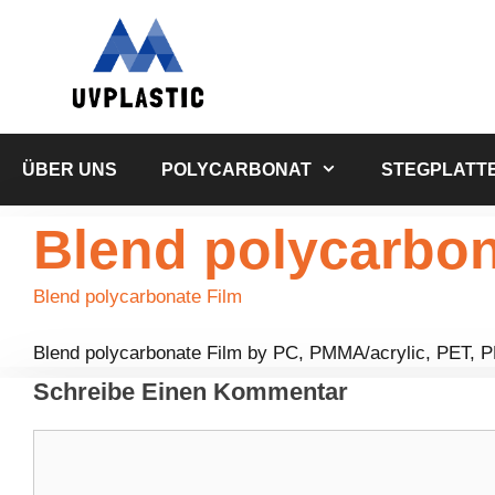
Zum
Inhalt
springen
ÜBER UNS
POLYCARBONAT
STEGPLATT
Blend polycarbon
Blend polycarbonate Film
Blend polycarbonate Film by PC, PMMA/acrylic, PET, 
Schreibe Einen Kommentar
Kommentar