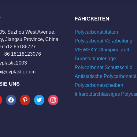
T
FÄHIGKEITEN
205, Suzhou West Avenue,
Polycarbonatplatten
y, Jiangsu Province, China.
Polycarbonat Verarbeitung
+86 512 85186727
VIEWSKY Glamping Zelt
 +86 18118123076
Bürostuhlunterlage
vplastic2003
Polycarbonat Schutzschild
fo@uvplastic.com
Antistatische Polycarbonatpl
SIE UNS
Polycarbonatscheiben
Infrarotdurchlässiges Polyca
tube
facebook
pinterest
twitter
instagram