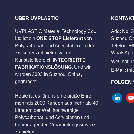
ÜBER UVPLASTIC
KONTAK
UVPLASTIC Material Technology Co.,
Add: No. 
Ltd ist ein
ONE-STOP Lieferant
von
Suzhou Cit
Polycarbonat- and Acrylplatten. In der
Telefon: 
Zwischenzeit bieten wir im
WhatsApp:
Kunststoffbereich
INTEGRIERTE
WeChat: u
FABRIKATIONSLÖSUNG
. Und wir
E-Mail:
in
wurden 2003 in Suzhou, China,
gegründet.
FOLGEN 
Heute ist es für uns eine große Ehre,
linkedin
you
mehr als 2000 Kunden aus mehr als 40
Ländern der Welt hochwertige
Polycarbonat- und Acrylplatten und
hervorragenden Verarbeitungsservice
zu bieten.