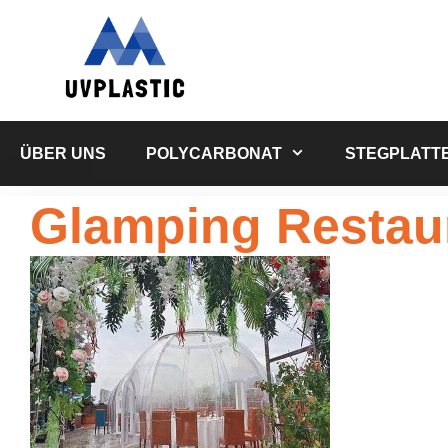
Zum
Inhalt
springen
ÜBER UNS
POLYCARBONAT
STEGPLATT
Glamping Restau