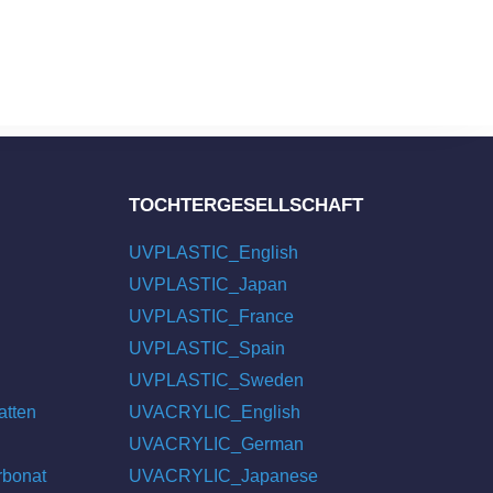
TOCHTERGESELLSCHAFT
UVPLASTIC_English
UVPLASTIC_Japan
UVPLASTIC_France
UVPLASTIC_Spain
UVPLASTIC_Sweden
atten
UVACRYLIC_English
UVACRYLIC_German
rbonat
UVACRYLIC_Japanese