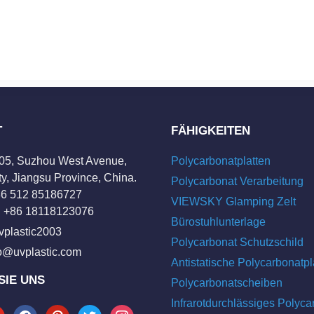
T
FÄHIGKEITEN
205, Suzhou West Avenue,
Polycarbonatplatten
y, Jiangsu Province, China.
Polycarbonat Verarbeitung
+86 512 85186727
VIEWSKY Glamping Zelt
 +86 18118123076
Bürostuhlunterlage
vplastic2003
Polycarbonat Schutzschild
fo@uvplastic.com
Antistatische Polycarbonatpl
SIE UNS
Polycarbonatscheiben
Infrarotdurchlässiges Polyca
tube
facebook
pinterest
twitter
instagram