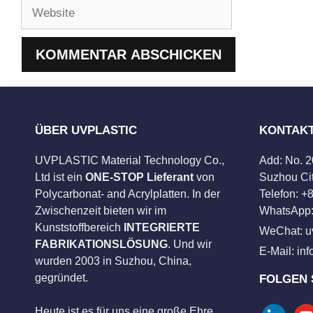
Website
ÜBER UVPLASTIC
KONTAK
UVPLASTIC Material Technology Co.,
Add: No. 
Ltd ist ein
ONE-STOP Lieferant
von
Suzhou Cit
Polycarbonat- and Acrylplatten. In der
Telefon: 
Zwischenzeit bieten wir im
WhatsApp:
Kunststoffbereich
INTEGRIERTE
WeChat: u
FABRIKATIONSLÖSUNG
. Und wir
E-Mail:
in
wurden 2003 in Suzhou, China,
gegründet.
FOLGEN 
Heute ist es für uns eine große Ehre,
linkedin
you