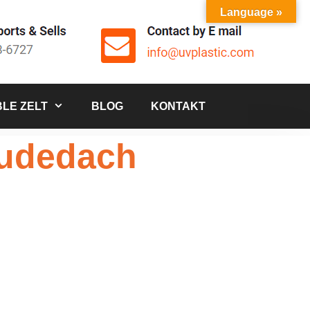
Language »
LE ZELT
BLOG
KONTAKT
äudedach