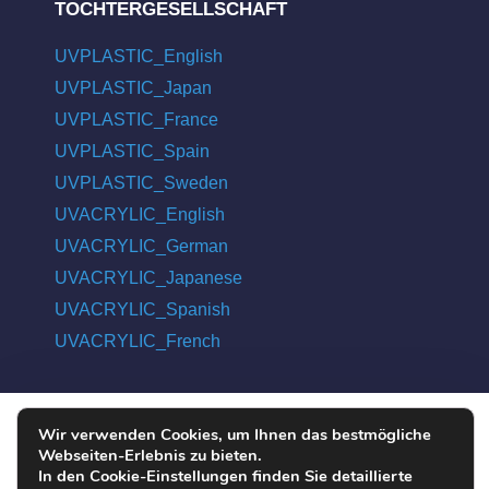
TOCHTERGESELLSCHAFT
UVPLASTIC_English
UVPLASTIC_Japan
UVPLASTIC_France
UVPLASTIC_Spain
UVPLASTIC_Sweden
UVACRYLIC_English
UVACRYLIC_German
UVACRYLIC_Japanese
UVACRYLIC_Spanish
UVACRYLIC_French
Wir verwenden Cookies, um Ihnen das bestmögliche
COPYRIGHT © 2004 - 2026 UVPLASTIC MATERIAL TECHNOLOGY
Webseiten-Erlebnis zu bieten.
CO., LTD. ALL RIGHTS RESERVED
In den Cookie-Einstellungen finden Sie detaillierte