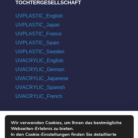
TOCHTERGESELLSCHAFT
UVPLASTIC_English
UVPLASTIC_Japan
UVPLASTIC_France
UVPLASTIC_Spain
UVPLASTIC_Sweden
UVACRYLIC_English
UVACRYLIC_German
UVACRYLIC_Japanese
UVACRYLIC_Spanish
UVACRYLIC_French
Wir verwenden Cookies, um Ihnen das bestmögliche
COPYRIGHT © 2004 - 2026 UVPLASTIC MATERIAL TECHNOLOGY
Webseiten-Erlebnis zu bieten.
CO., LTD. ALL RIGHTS RESERVED
In den Cookie-Einstellungen finden Sie detaillierte