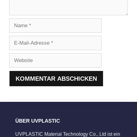
Name
E-
Mail-
Adresse
Website
ÜBER UVPLASTIC
UVPLASTIC Material Technology Co., Ltd ist ein