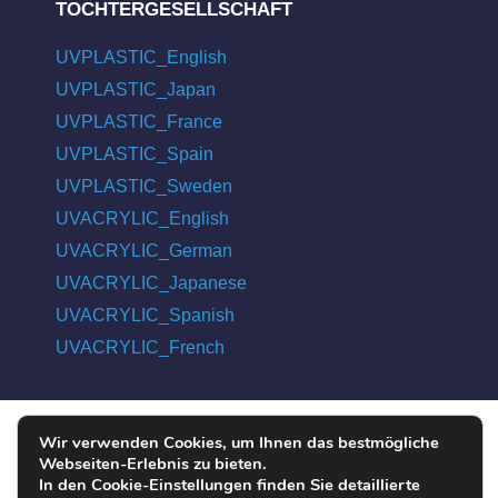
TOCHTERGESELLSCHAFT
UVPLASTIC_English
UVPLASTIC_Japan
UVPLASTIC_France
UVPLASTIC_Spain
UVPLASTIC_Sweden
UVACRYLIC_English
UVACRYLIC_German
UVACRYLIC_Japanese
UVACRYLIC_Spanish
UVACRYLIC_French
Wir verwenden Cookies, um Ihnen das bestmögliche
COPYRIGHT © 2004 - 2026 UVPLASTIC MATERIAL TECHNOLOGY
Webseiten-Erlebnis zu bieten.
CO., LTD. ALL RIGHTS RESERVED
In den Cookie-Einstellungen finden Sie detaillierte