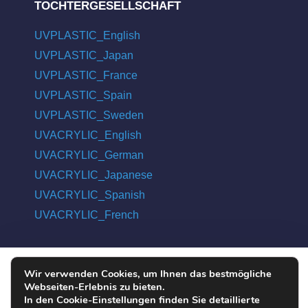
TOCHTERGESELLSCHAFT
UVPLASTIC_English
UVPLASTIC_Japan
UVPLASTIC_France
UVPLASTIC_Spain
UVPLASTIC_Sweden
UVACRYLIC_English
UVACRYLIC_German
UVACRYLIC_Japanese
UVACRYLIC_Spanish
UVACRYLIC_French
Wir verwenden Cookies, um Ihnen das bestmögliche
COPYRIGHT © 2004 - 2026 UVPLASTIC MATERIAL TECHNOLOGY
Webseiten-Erlebnis zu bieten.
CO., LTD. ALL RIGHTS RESERVED
In den Cookie-Einstellungen finden Sie detaillierte